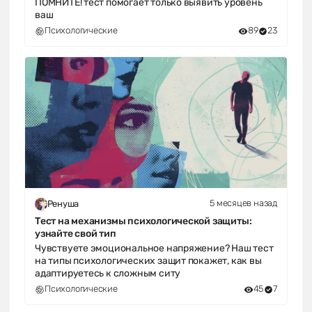
ПОМНИТЕ! тест помогает только выявить уровень
ваш
Психологические
89
23
5 месяцев назад
Ренуша
Тест на механизмы психологической защиты:
узнайте свой тип
Чувствуете эмоциональное напряжение? Наш тест
на типы психологических защит покажет, как вы
адаптируетесь к сложным ситу
Психологические
45
7