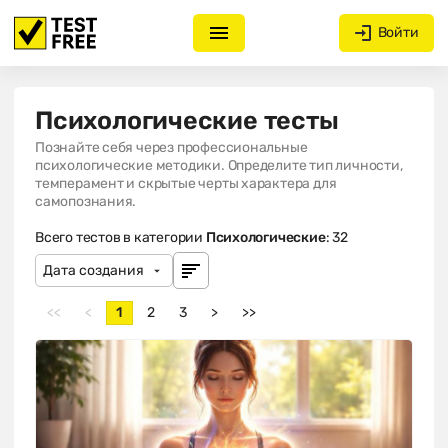
Войти
Психологические тесты
Познайте себя через профессиональные
психологические методики. Определите тип личности,
темперамент и скрытые черты характера для
самопознания.
Всего тестов в категории
Психологические
: 32
<<
<
1
2
3
>
>>