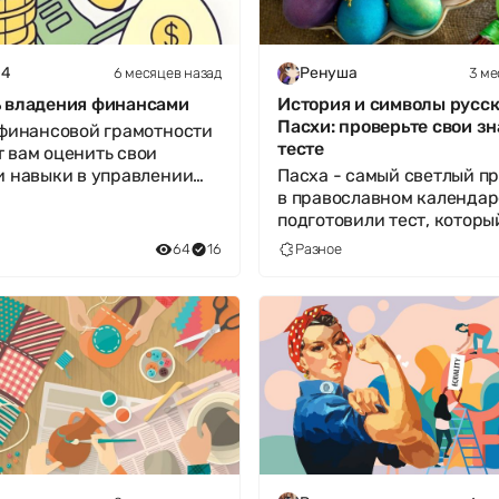
6 месяцев назад
3 ме
04
Ренуша
 владения финансами
История и символы русс
Пасхи: проверьте свои зн
 финансовой грамотности
тесте
 вам оценить свои
и навыки в управлении
Пасха - самый светлый п
 финансами. Он
в православном календар
т вопр
подготовили тест, которы
поможет вам вспомнить
64
16
Разное
старинные ру