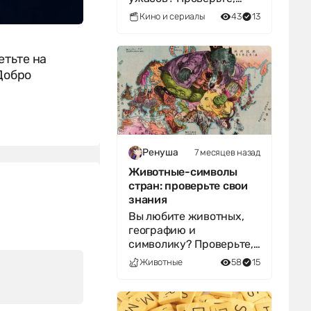
насколько глубоко вы
Кино и сериалы
43
13
погрузились в мрачный
мир Райана Мёрфи.
етьте на
Добро
7 месяцев назад
Ренуша
Животные-символы
стран: проверьте свои
знания
Вы любите животных,
географию и
символику? Проверьте,
насколько хорошо вы
Животные
58
15
знаете зверей, ставших
национальными
символами