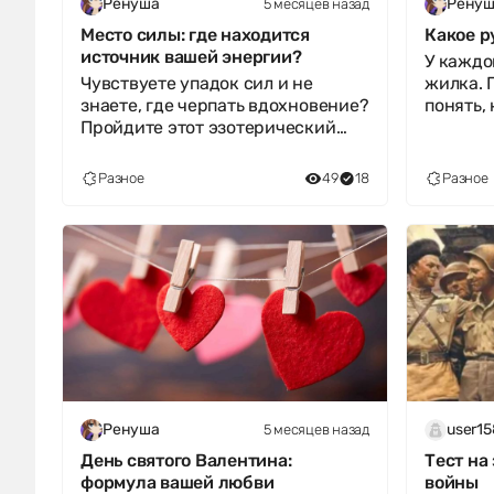
5 месяцев назад
Ренуша
Ренуш
Место силы: где находится
Какое р
источник вашей энергии?
У каждо
Чувствуете упадок сил и не
жилка. 
знаете, где черпать вдохновение?
понять,
Пройдите этот эзотерический
принесё
тест, чтобы выявить свое истинно
удоволь
Разное
49
18
Разное
5 месяцев назад
Ренуша
user1
День святого Валентина:
Тест на
формула вашей любви
войны