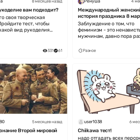
8 месяцев назад
4 ме
а
Ренуша
укоделие вам подходит?
Международный женский
история праздника 8 мар
го своя творческая
Пройдите тест, чтобы
Заблуждение о том, что
 какой вид рукоделия
феминизм - это ненависть
т вам наибольшее
мужчинам, давно пора ра
ствие:
Это движение за справед
распределе
331
61
Разное
5 месяцев назад
6 мес
580
user1038
 знание Второй мировой
Chiikawa тест!
надо отгадать всех перс