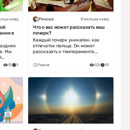
сяца назад
8 месяцев назад
Ренуша
кой
Что о вас может рассказать ваш
ания в
почерк?
Каждый почерк уникален, как
раздник
отпечаток пальца. Он может
е. Мы
рассказать о темпераменте,
й
настроении и даже скрытых
чертах харак
93
9
Разное
505
59