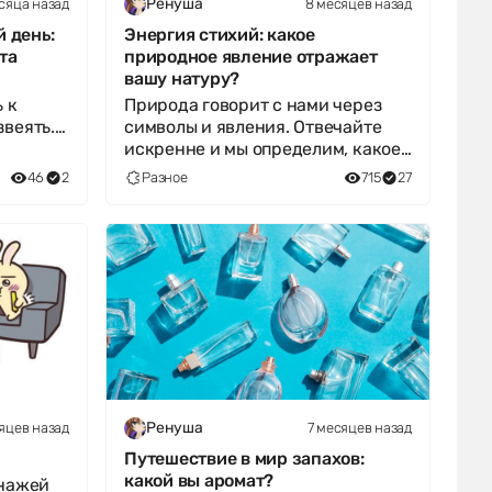
сяца назад
8 месяцев назад
Ренуша
 день:
Энергия стихий: какое
та
природное явление отражает
вашу натуру?
 к
Природа говорит с нами через
звеять.
символы и явления. Отвечайте
ливое
искренне и мы определим, какое
из них стало бы вашим духовным
46
2
Разное
715
27
яцев назад
7 месяцев назад
Ренуша
Путешествие в мир запахов:
какой вы аромат?
онажей