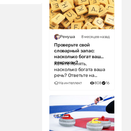
8 месяцев назад
Ренуша
Проверьте свой
словарный запас:
насколько богат ваш
лексикон?
Хотите понять,
насколько богата ваша
речь? Ответьте на
вопросы и узнайте, к
На интеллект
808
16
какой категории
носителей языка вы
относитес