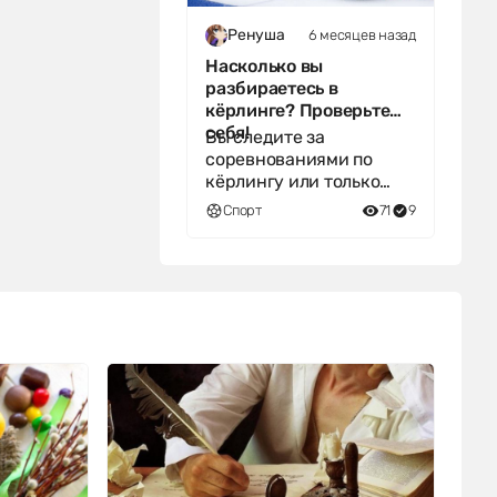
6 месяцев назад
Ренуша
Насколько вы
разбираетесь в
кёрлинге? Проверьте
себя!
Вы следите за
соревнованиями по
кёрлингу или только
начинаете
Спорт
71
9
интересоваться этим
видом спорта? Ответьте
на 9 вопросов т