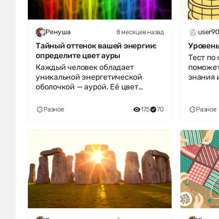
8 месяцев назад
Ренуша
user9
Тайный оттенок вашей энергии:
Уровень
определите цвет ауры
Тест по
Каждый человек обладает
поможет
уникальной энергетической
знания 
оболочкой — аурой. Её цвет
личными
отражает ваше внутреннее
включае
состояние, характе
Разное
175
70
Разное