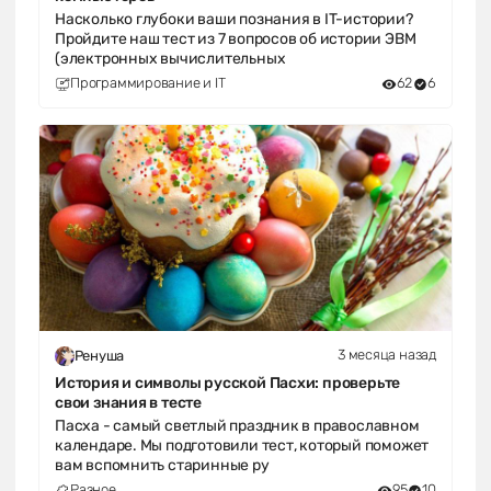
Насколько глубоки ваши познания в IT-истории?
Пройдите наш тест из 7 вопросов об истории ЭВМ
(электронных вычислительных
Программирование и IT
62
6
3 месяца назад
Ренуша
История и символы русской Пасхи: проверьте
свои знания в тесте
Пасха - самый светлый праздник в православном
календаре. Мы подготовили тест, который поможет
вам вспомнить старинные ру
Разное
95
10