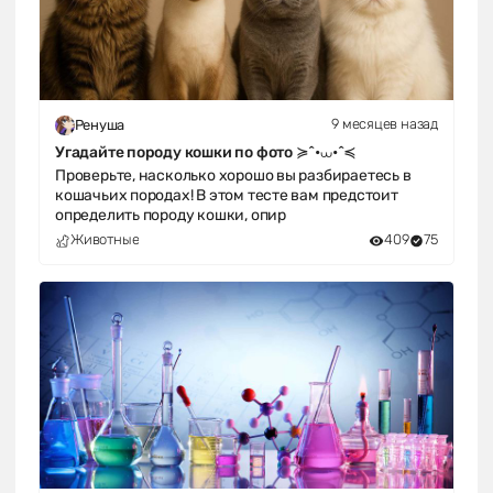
9 месяцев назад
Ренуша
Угадайте породу кошки по фото ≽^•⩊•^≼
Проверьте, насколько хорошо вы разбираетесь в
кошачьих породах! В этом тесте вам предстоит
определить породу кошки, опир
Животные
409
75