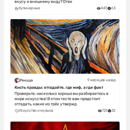
вкусу и внешнему виду? Отве
Кулинарные
445
63
9 месяцев назад
Ренуша
Кисть правды: отгадайте, где миф, а где факт
Проверьте, насколько хорошо вы разбираетесь в
мире искусства! В этом тесте вам предстоит
отгадать, какие из трёх утвержд
Искусство и музыка
725
32