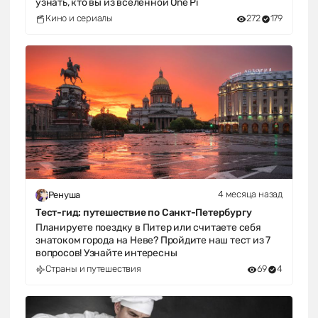
узнать, кто вы из вселенной One Pi
Кино и сериалы
272
179
4 месяца назад
Ренуша
Тест-гид: путешествие по Санкт-Петербургу
Планируете поездку в Питер или считаете себя
знатоком города на Неве? Пройдите наш тест из 7
вопросов! Узнайте интересны
Страны и путешествия
69
4