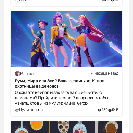
4 месяца назад
Ренуша
Руми, Мира или Зои? Ваша героиня из К-поп
охотницы на демонов
Обожаете кейпоп и захватывающие битвы с
демонами? Пройдите тест из 7 вопросов, чтобы
узнать, кто вы из мультфильма K-Pop
Мультфильмы
750
545