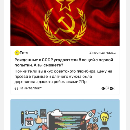
2 месяца назад
Петя
Рожденные в СССР угадают эти 8 вещей с первой
попытки. А вы сможете?
Помните ли вы вкус советского пломбира, цену на
проезд в трамвае и для чего нужна была
деревянная доска с ребрышками? Пр
На интеллект
87
6