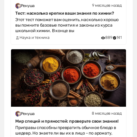
9 месяцев назад
Ренуша
Тест: насколько крепки ваши знания по химии?
Этот тест поможет вам оценить, насколько хорошо
вы помните базовые понятия и законы из курса
школьной химии. В конце вы
Наука и техника
889
141
8 месяцев назад
Ренуша
Мир специй и пряностей: проверьте свои знания!
Приправы способны превратить обычное блюдо в
шедевр. Но знаете ли вы их в лицо - по аромату,