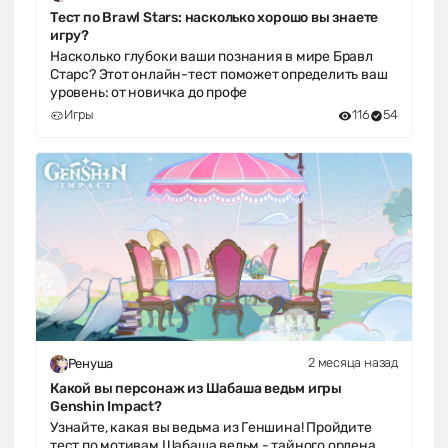
Тест по Brawl Stars: насколько хорошо вы знаете
игру?
Насколько глубоки ваши познания в мире Бравл
Старс? Этот онлайн-тест поможет определить ваш
уровень: от новичка до профе
Игры
116
54
2 месяца назад
Ренуша
Какой вы персонаж из Шабаша ведьм игры
Genshin Impact?
Узнайте, какая вы ведьма из Геншина! Пройдите
тест по мотивам Шабаша ведьм - тайного ордена