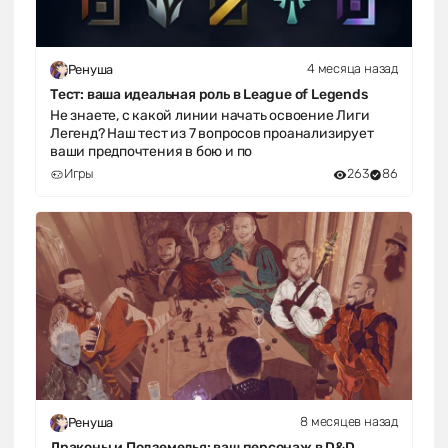
4 месяца назад
Ренуша
Тест: ваша идеальная роль в League of Legends
Не знаете, с какой линии начать освоение Лиги
Легенд? Наш тест из 7 вопросов проанализирует
ваши предпочтения в бою и по
Игры
263
86
8 месяцев назад
Ренуша
Драконы и Подземелья: ваш персонаж в D&D