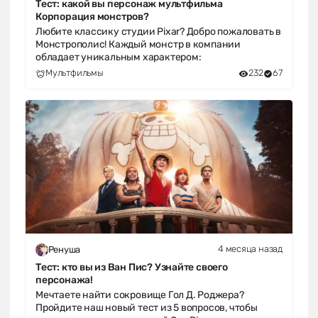
Тест: какой вы персонаж мультфильма
Корпорация монстров?
Любите классику студии Pixar? Добро пожаловать в
Монстрополис! Каждый монстр в компании
обладает уникальным характером:
Мультфильмы
232
67
4 месяца назад
Ренуша
Тест: кто вы из Ван Пис? Узнайте своего
персонажа!
Мечтаете найти сокровище Гол Д. Роджера?
Пройдите наш новый тест из 5 вопросов, чтобы