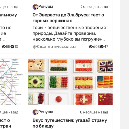
яцев назад
7 месяцев назад
Ренуша
альному
От Эвереста до Эльбруса: тест о
горных вершинах
то не
Горы - величественные творения
ние
природы. Давайте проверим,
а.
насколько глубоко вы погружены
у по её
в тему: знаете ли вы высоты, ра
55
10
Страны и путешествия
603
47
яцев назад
8 месяцев назад
Ренуша
ст о
Вкус путешествия: угадай страну
стран
по блюду