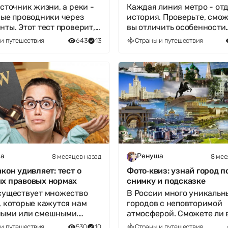
источник жизни, а реки -
Каждая линия метро - от
ные проводники через
история. Проверьте, смож
нты. Этот тест проверит,
вы отличить особенности
ко хорошо вы ориентир
метрополитенов мира. Это
и путешествия
643
13
Страны и путешествия
в
8 месяцев назад
8 мес
а
Ренуша
акон удивляет: тест о
Фото‑квиз: узнай город п
х правовых нормах
снимку и подсказке
существует множество
В России много уникальн
, которые кажутся нам
городов с неповторимой
ными или смешными.
атмосферой. Сможете ли 
е тест, чтобы проверить,
узнать их по фото и инте
и путешествия
530
10
Страны и путешествия