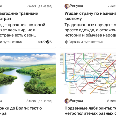
7 месяцев назад
7 мес
а
Ренуша
овогодние традиции
Угадай страну по национ
стран
костюму
од - праздник, который
Традиционные наряды - э
яет весь мир, но в
просто одежда, а отраже
стране есть свои
истории и обычаев народ
ные традиции. Пройдите
Готовы ли вы узнать стран
и путешествия
29
3
Страны и путешествия
зн
нацио
8 месяцев назад
8 мес
а
Ренуша
онки до Волги: тест о
Подземные лабиринты: те
ира
метрополитенах разных 