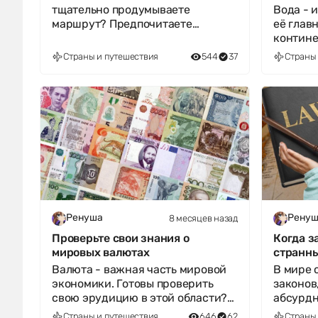
тщательно продумываете
Вода - 
маршрут? Предпочитаете
её глав
пляжный отдых или горные
контине
походы? Пройдите те
насколь
Страны и путешествия
544
37
Страны 
8 месяцев назад
Ренуша
Ренуш
Проверьте свои знания о
Когда з
мировых валютах
странны
Валюта - важная часть мировой
В мире 
экономики. Готовы проверить
законов
свою эрудицию в этой области?
абсурд
Отвечайте на вопросы, выбирайте
Пройдит
Страны и путешествия
646
62
Страны 