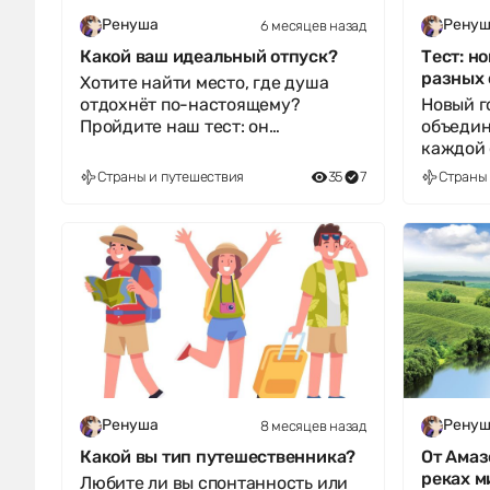
6 месяцев назад
Ренуша
Ренуш
Какой ваш идеальный отпуск?
Тест: н
разных 
Хотите найти место, где душа
отдохнёт по-настоящему?
Новый г
Пройдите наш тест: он
объедин
подскажет, какой тип отпуска
каждой 
принесёт вам мак
уникаль
Страны и путешествия
35
7
Страны 
тест и у
8 месяцев назад
Ренуша
Ренуш
Какой вы тип путешественника?
От Амаз
реках м
Любите ли вы спонтанность или