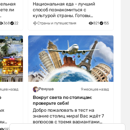
дельная
Национальная еда - лучший
ете ли
способ познакомиться с
культурой страны. Готовы
т тест -
отправиться в кулинарное
368
22
Страны и путешествия
821
155
путешествие? Ответьте
яцев назад
9 месяцев назад
Ренуша
о
Вокруг света по столицам:
проверьте себя!
ых
Добро пожаловать в тест на
знание столиц мира! Вас ждёт 7
вы
вопросов с тремя вариантами
ресным
ответа. Готовы отправиться в
597
67
Страны и путешествия
449
56