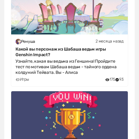
2 месяца назад
Ренуша
Какой вы персонаж из Шабаша ведьм игры
Genshin Impact?
Узнайте, какая вы ведьма из Геншина! Пройдите
тест по мотивам Шабаша ведьм - тайного ордена
колдуний Тейвата. Вы - Алиса
Игры
175
93