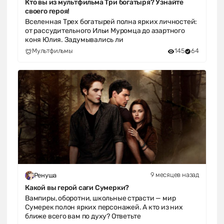
Кто вы из мультфильма Три богатыря? Узнайте
своего героя!
Вселенная Трех богатырей полна ярких личностей:
от рассудительного Ильи Муромца до азартного
коня Юлия. Задумывались ли
Мультфильмы
145
64
9 месяцев назад
Ренуша
Какой вы герой саги Сумерки?
Вампиры, оборотни, школьные страсти — мир
Сумерек полон ярких персонажей. А кто из них
ближе всего вам по духу? Ответьте