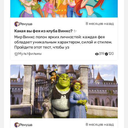
8 месяцев назад
Ренуша
Какая вы фея из клуба Винкс? ✨
Мир Винкс полон ярких личностей: каждая фея
обладает уникальным характером, силой и стилем.
Пройдите этот тест, чтобы уз
Мультфильмы
319
120
8 месяцев назад
Ренуша