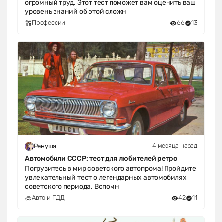
огромный труд. Этот тест поможет вам оценить ваш
уровень знаний об этой сложн
Профессии
66
13
4 месяца назад
Ренуша
Автомобили СССР: тест для любителей ретро
Погрузитесь в мир советского автопрома! Пройдите
увлекательный тест о легендарных автомобилях
советского периода. Вспомн
Авто и ПДД
42
11