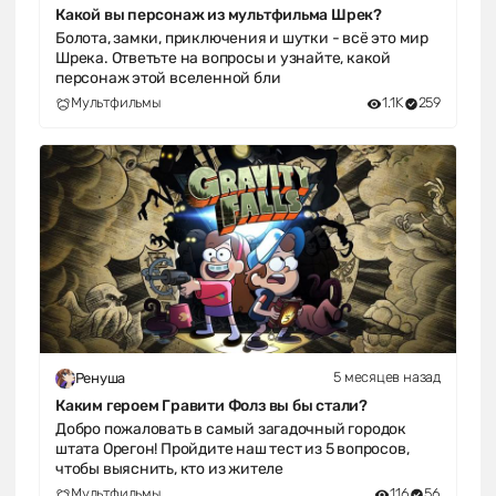
Какой вы персонаж из мультфильма Шрек?
Болота, замки, приключения и шутки - всё это мир
Шрека. Ответьте на вопросы и узнайте, какой
персонаж этой вселенной бли
Мультфильмы
1.1K
259
5 месяцев назад
Ренуша
Каким героем Гравити Фолз вы бы стали?
Добро пожаловать в самый загадочный городок
штата Орегон! Пройдите наш тест из 5 вопросов,
чтобы выяснить, кто из жителе
Мультфильмы
116
56