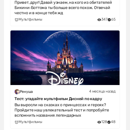
Привет, друг! Давай узнаем, на кого из обитателей
Бикини‑Боттома ты больше всего похож. Отвечай
честно и в конце тебя жд
Мультфильмы
347
65
4 месяца назад
Ренуша
Тест: угадайте мультфильм Дисней по кадру
Вы выросли на сказках о принцессах и героях?
Пройдите наш увлекательный тест и попробуйте
вспомнить названия легендарных
Мультфильмы
128
48