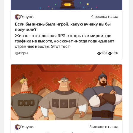
4 месяца назад
Ренуша
Если бы жизнь была игрой, какую ачивку вы бы
получили?
Жизнь - это сложная RPG с открытым миром, где
графика на высоте, но сюжет иногда подкидывает
странные квесты. Этот тест
Игры
1.8K
1.2K
5 месяцев назад
Ренуша