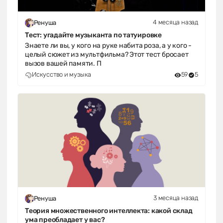
4 месяца назад
Ренуша
Тест: угадайте музыканта по татуировке
Знаете ли вы, у кого на руке набита роза, а у кого -
целый сюжет из мультфильма? Этот тест бросает
вызов вашей памяти. П
Искусство и музыка
59
5
3 месяца назад
Ренуша
Теория множественного интеллекта: какой склад
ума преобладает у вас?