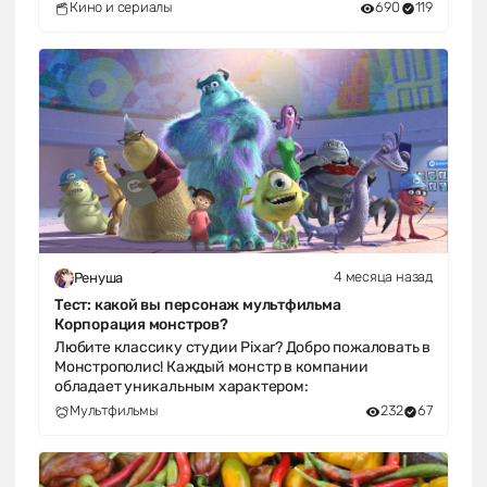
Кино и сериалы
690
119
4 месяца назад
Ренуша
Тест: какой вы персонаж мультфильма
Корпорация монстров?
Любите классику студии Pixar? Добро пожаловать в
Монстрополис! Каждый монстр в компании
обладает уникальным характером:
Мультфильмы
232
67