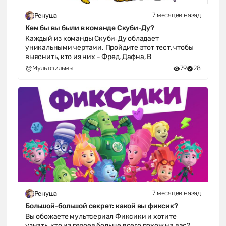
7 месяцев назад
Ренуша
Кем бы вы были в команде Скуби-Ду?
Каждый из команды Скуби‑Ду обладает
уникальными чертами. Пройдите этот тест, чтобы
выяснить, кто из них - Фред, Дафна, В
Мультфильмы
79
28
7 месяцев назад
Ренуша
Большой-большой секрет: какой вы фиксик?
Вы обожаете мультсериал Фиксики и хотите
узнать, кто из героев больше всего похож на вас?