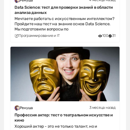
4 месяца назад
Ренуша
Data Science: тест для проверки знаний в области
анализа данных
Мечтаете работать с искусственным интеллектом?
Пройдите наш тест на знание основ Data Science.
Мы подготовили вопросы по
Программирование и IT
100
31
3 месяца назад
Ренуша
Профессия актер: тест о театральном искусстве и
кино
Хороший актер - это не только талант, но и