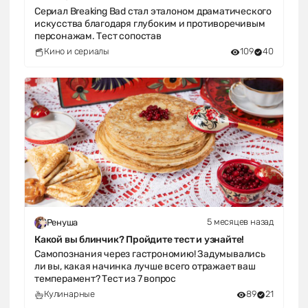
Сериал Breaking Bad стал эталоном драматического
искусства благодаря глубоким и противоречивым
персонажам. Тест сопостав
Кино и сериалы
109
40
5 месяцев назад
Ренуша
Какой вы блинчик? Пройдите тест и узнайте!
Самопознания через гастрономию! Задумывались
ли вы, какая начинка лучше всего отражает ваш
темперамент? Тест из 7 вопрос
Кулинарные
89
21