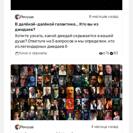
8 месяцев назад
Ренуша
В далёкой-далёкой галактике... Кто вы из
джедаев?
Хотите узнать, какой джедай скрывается в вашей
душе? Ответьте на 5 вопросов и мы определим, кто
из легендарных джедаев б
Кино и сериалы
676
80
4 месяца назад
Ренуша