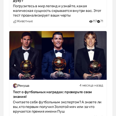
духу?
Погрузитесь в мир легенд и узнайте, какая
магическая сущность скрывается внутри вас. Этот
тест проанализирует ваши черты
Животные
117
71
4 месяца назад
Ренуша
Тест о футбольных наградах: проверьте свои
знания!
Считаете себя футбольным экспертом? А знаете ли
вы, кто первым получил Золотой мяч или за что
вручается премия имени Пуш