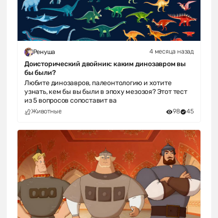
4 месяца назад
Ренуша
Доисторический двойник: каким динозавром вы
бы были?
Любите динозавров, палеонтологию и хотите
узнать, кем бы вы были в эпоху мезозоя? Этот тест
из 5 вопросов сопоставит ва
Животные
98
45