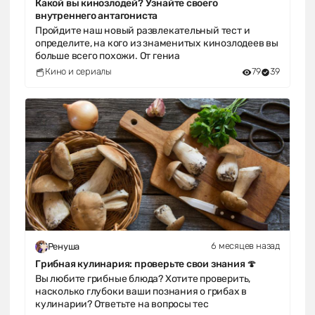
Какой вы кинозлодей? Узнайте своего
внутреннего антагониста
Пройдите наш новый развлекательный тест и
определите, на кого из знаменитых кинозлодеев вы
больше всего похожи. От гениа
Кино и сериалы
79
39
6 месяцев назад
Ренуша
Грибная кулинария: проверьте свои знания 🍄
Вы любите грибные блюда? Хотите проверить,
насколько глубоки ваши познания о грибах в
кулинарии? Ответьте на вопросы тес