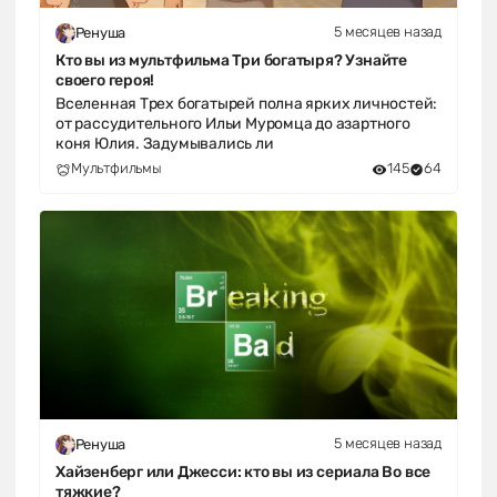
5 месяцев назад
Ренуша
Кто вы из мультфильма Три богатыря? Узнайте
своего героя!
Вселенная Трех богатырей полна ярких личностей:
от рассудительного Ильи Муромца до азартного
коня Юлия. Задумывались ли
Мультфильмы
145
64
5 месяцев назад
Ренуша
Хайзенберг или Джесси: кто вы из сериала Во все
тяжкие?