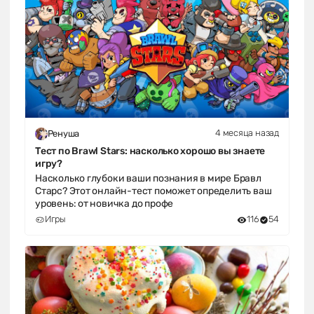
4 месяца назад
Ренуша
Тест по Brawl Stars: насколько хорошо вы знаете
игру?
Насколько глубоки ваши познания в мире Бравл
Старс? Этот онлайн-тест поможет определить ваш
уровень: от новичка до профе
Игры
116
54