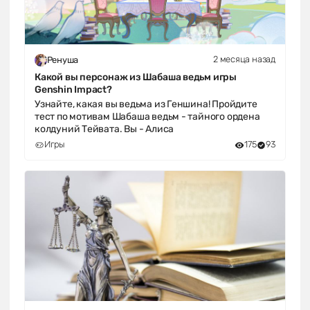
2 месяца назад
Ренуша
Какой вы персонаж из Шабаша ведьм игры
Genshin Impact?
Узнайте, какая вы ведьма из Геншина! Пройдите
тест по мотивам Шабаша ведьм - тайного ордена
колдуний Тейвата. Вы - Алиса
Игры
175
93