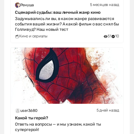
5 месяцев назад
Ренуша
Сценарий судьбы: ваш личный жанр кино
Задумывались ли вы, в каком жанре развиваются
события вашей жизни? А какой фильм о вас снял бы
Голливуд? Наш новый тест
Кино и сериалы
51
10
5 дней назад
user3680
Какой ты герой?
Ответь на вопросы — и мы узнаем, какой ты
супергерой!