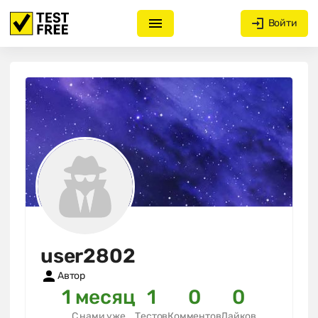
Войти
user2802
Автор
1 месяц
1
0
0
С нами уже
Тестов
Комментов
Лайков