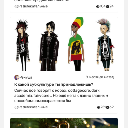
Развлекательные
104
24
8 месяцев назад
Ренуша
К какой субкультуре ты принадлежишь?
Сейчас все говорят о корах: cottagecore, dark
academia, fairycore… Но ещё не так давно главным
способом самовыражения бы
Развлекательные
751
62