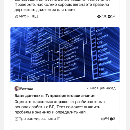
Проверьте, насколько хорошо вы знаете правила
дорожного движения для таких
Авто и ПДД
708
54
6 месяцев назад
Ренуша
Базы данных в IT: проверьте свои знания
Оцените, насколько хорошо вы разбираетесь в
основах работы с БД. Тест поможет выявить
пробелы в знаниях и определить нап
Программирование и IT
94
8