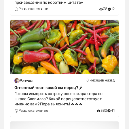
произведения по коротким цитатам
Развлекательные
38
12
8 месяцев назад
Ренуша
Огненный тест: какой вы перец? 🌶️
Готовы измерить остроту своего характера по
шкале Сковилла? Какой перец соответствует
именно вам? Пора выяснить! 🔥🔥🔥
Развлекательные
380
41