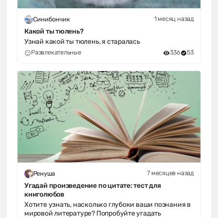
1 месяц назад
Синибончик
Какой ты тюлень?
Узнай какой ты тюлень, я старалась
Развлекательные
336
53
7 месяцев назад
Ренуша
Угадай произведение по цитате: тест для
книголюбов
Хотите узнать, насколько глубоки ваши познания в
мировой литературе? Попробуйте угадать