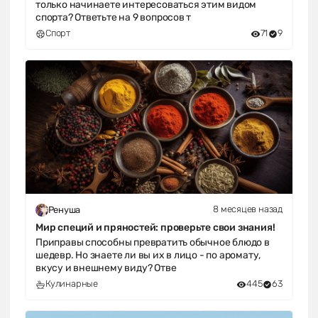
только начинаете интересоваться этим видом
спорта? Ответьте на 9 вопросов т
Спорт
71
9
8 месяцев назад
Ренуша
Мир специй и пряностей: проверьте свои знания!
Приправы способны превратить обычное блюдо в
шедевр. Но знаете ли вы их в лицо - по аромату,
вкусу и внешнему виду? Отве
Кулинарные
445
63