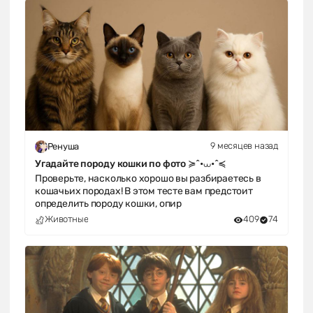
9 месяцев назад
Ренуша
Угадайте породу кошки по фото ≽^•⩊•^≼
Проверьте, насколько хорошо вы разбираетесь в
кошачьих породах! В этом тесте вам предстоит
определить породу кошки, опир
Животные
409
74