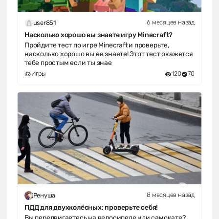
6 месяцев назад
user851
Насколько хорошо вы знаете игру Minecraft?
Пройдите тест по игре Minecraft и проверьте,
насколько хорошо вы ее знаете! Этот тест окажется
тебе простым если ты знае
Игры
120
70
8 месяцев назад
Ренуша
ПДД для двухколёсных: проверьте себя!
Вы передвигаетесь на велосипеде или самокате?