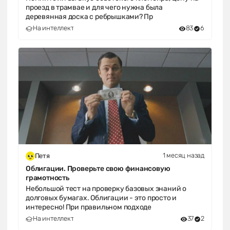
проезд в трамвае и для чего нужна была
деревянная доска с ребрышками? Пр
На интеллект
83
6
1 месяц назад
Петя
Облигации. Проверьте свою финансовую
грамотность
Небольшой тест на проверку базовых знаний о
долговых бумагах. Облигации - это просто и
интересно! При правильном подходе
На интеллект
37
2