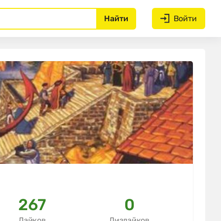
Найти
Войти
267
0
Лайков
Дизлайков