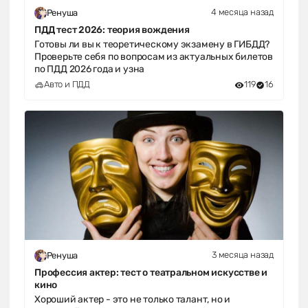
4 месяца назад
Ренуша
ПДД тест 2026: теория вождения
Готовы ли вы к теоретическому экзамену в ГИБДД?
Проверьте себя по вопросам из актуальных билетов
по ПДД 2026 года и узна
Авто и ПДД
119
16
3 месяца назад
Ренуша
Профессия актер: тест о театральном искусстве и
кино
Хороший актер - это не только талант, но и