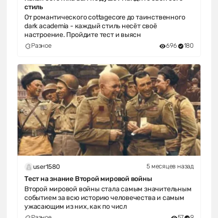
стиль
От романтического cottagecore до таинственного
dark academia - каждый стиль несёт своё
настроение. Пройдите тест и выясн
Разное
696
180
5 месяцев назад
user1580
Тест на знание Второй мировой войны
Второй мировой войны стала самым значительным
событием за всю историю человечества и самым
ужасающим из них, как по числ
Разное
57
9