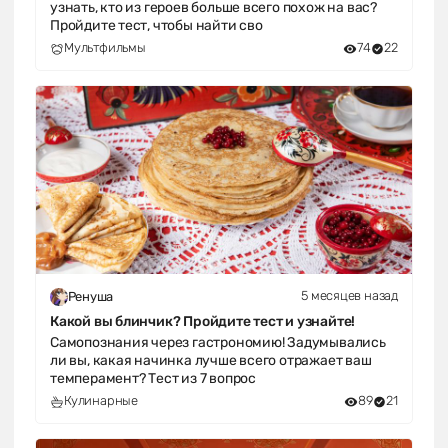
узнать, кто из героев больше всего похож на вас?
Пройдите тест, чтобы найти сво
Мультфильмы
74
22
5 месяцев назад
Ренуша
Какой вы блинчик? Пройдите тест и узнайте!
Самопознания через гастрономию! Задумывались
ли вы, какая начинка лучше всего отражает ваш
темперамент? Тест из 7 вопрос
Кулинарные
89
21