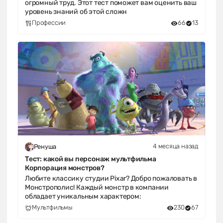
огромный труд. Этот тест поможет вам оценить ваш
уровень знаний об этой сложн
Профессии
66
13
4 месяца назад
Ренуша
Тест: какой вы персонаж мультфильма
Корпорация монстров?
Любите классику студии Pixar? Добро пожаловать в
Монстрополис! Каждый монстр в компании
обладает уникальным характером:
Мультфильмы
230
67