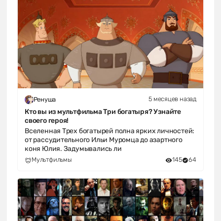
5 месяцев назад
Ренуша
Кто вы из мультфильма Три богатыря? Узнайте
своего героя!
Вселенная Трех богатырей полна ярких личностей:
от рассудительного Ильи Муромца до азартного
коня Юлия. Задумывались ли
Мультфильмы
145
64