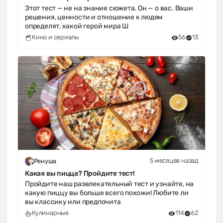
Этот тест — не на знание сюжета. Он — о вас. Ваши
решения, ценности и отношение к людям
определят, какой герой мира Ш
Кино и сериалы
56
13
5 месяцев назад
Ренуша
Какая вы пицца? Пройдите тест!
Пройдите наш развлекательный тест и узнайте, на
какую пиццу вы больше всего похожи! Любите ли
вы классику или предпочита
Кулинарные
114
62