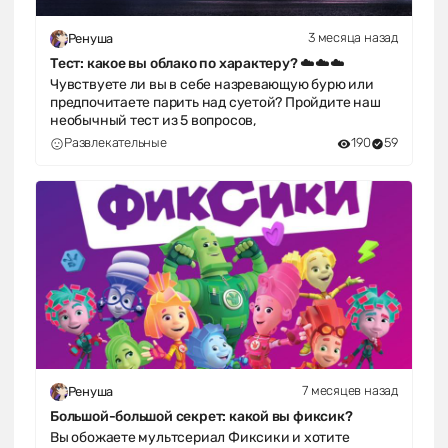
3 месяца назад
Ренуша
Тест: какое вы облако по характеру? ☁️☁️☁️
Чувствуете ли вы в себе назревающую бурю или
предпочитаете парить над суетой? Пройдите наш
необычный тест из 5 вопросов,
Развлекательные
190
59
7 месяцев назад
Ренуша
Большой-большой секрет: какой вы фиксик?
Вы обожаете мультсериал Фиксики и хотите