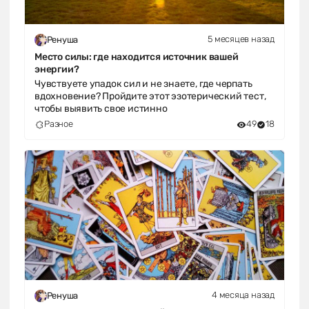
5 месяцев назад
Ренуша
Место силы: где находится источник вашей
энергии?
Чувствуете упадок сил и не знаете, где черпать
вдохновение? Пройдите этот эзотерический тест,
чтобы выявить свое истинно
Разное
49
18
4 месяца назад
Ренуша