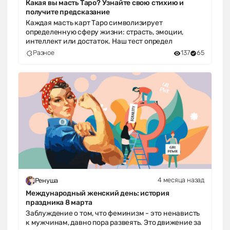
Какая вы масть Таро? Узнайте свою стихию и
получите предсказание
Каждая масть карт Таро символизирует
определенную сферу жизни: страсть, эмоции,
интеллект или достаток. Наш тест определ
Разное
137
65
4 месяца назад
Ренуша
Международный женский день: история
праздника 8 марта
Заблуждение о том, что феминизм - это ненависть
к мужчинам, давно пора развеять. Это движение за