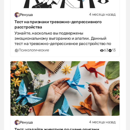
4 месяца назад
Ренуша
Тест на признаки тревожно-депрессивного
расстройства
Узнайте, насколько вы подвержены
эмоциональному выгоранию и апатии. Данный
тест на тревожно-депрессивное расстройство по
Психологические
63
13
4 месяца назад
Ренуша
Тест: угадайте животное по схеме оригами