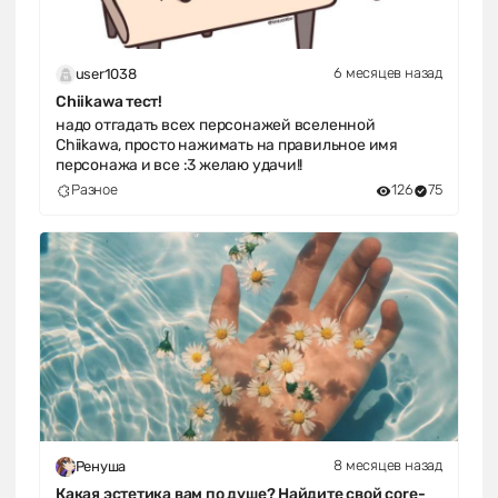
6 месяцев назад
user1038
Chiikawa тест!
надо отгадать всех персонажей вселенной
Chiikawa, просто нажимать на правильное имя
персонажа и все :3 желаю удачи!!
Разное
126
75
8 месяцев назад
Ренуша
Какая эстетика вам по душе? Найдите свой core-