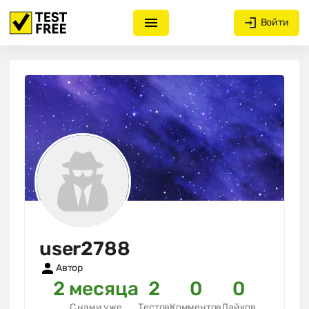
Войти
user2788
Автор
2 месяца
2
0
0
С нами уже
Тестов
Комментов
Лайков